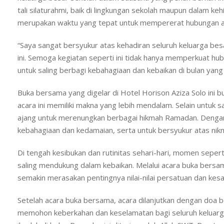
tali silaturahmi, baik di lingkungan sekolah maupun dalam k
merupakan waktu yang tepat untuk mempererat hubungan a
“Saya sangat bersyukur atas kehadiran seluruh keluarga be
ini. Semoga kegiatan seperti ini tidak hanya memperkuat hu
untuk saling berbagi kebahagiaan dan kebaikan di bulan yang 
Buka bersama yang digelar di Hotel Horison Aziza Solo ini b
acara ini memiliki makna yang lebih mendalam. Selain untuk s
ajang untuk merenungkan berbagai hikmah Ramadan. Dengan 
kebahagiaan dan kedamaian, serta untuk bersyukur atas nikm
Di tengah kesibukan dan rutinitas sehari-hari, momen seper
saling mendukung dalam kebaikan. Melalui acara buka bersam
semakin merasakan pentingnya nilai-nilai persatuan dan kesa
Setelah acara buka bersama, acara dilanjutkan dengan doa b
memohon keberkahan dan keselamatan bagi seluruh keluarga