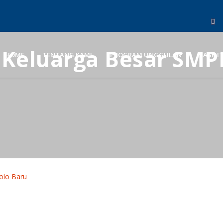
eluarga Besar SMPI 
HOME
TENTANG KAMI
PROGRAM UNGGULAN
FASILI
olo Baru