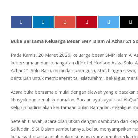
Buka Bersama Keluarga Besar SMP Islam Al Azhar 21 Sol
Pada Kamis, 20 Maret 2025, keluarga besar SMP Islam Al A
kebersamaan dan kehangatan di Hotel Horison Aziza Solo. Aca
Azhar 21 Solo Baru, mulai dari para guru, staf, hingga siswa
bertujuan untuk mempererat tali silaturahmi, sekaligus m
Acara buka bersama dimulai dengan tilawah yang dibacakan
khusyuk dan penuh kedamaian. Bacaan ayat-ayat suci Al-Qu
seluruh hadirin akan keutamaan bulan Ramadan, sekaligus 
Setelah tilawah, acara dilanjutkan dengan sambutan dari Ke
Saifuddin, S.Si. Dalam sambutannya, beliau menyampaikan 
keluarga besar sekolah dalam suasana yang penuh berkah i