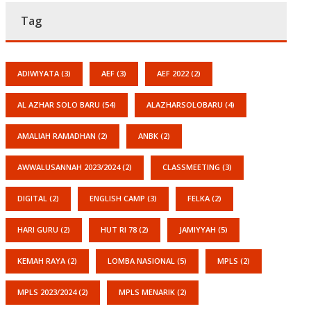
Tag
ADIWIYATA
(3)
AEF
(3)
AEF 2022
(2)
AL AZHAR SOLO BARU
(54)
ALAZHARSOLOBARU
(4)
AMALIAH RAMADHAN
(2)
ANBK
(2)
AWWALUSANNAH 2023/2024
(2)
CLASSMEETING
(3)
DIGITAL
(2)
ENGLISH CAMP
(3)
FELKA
(2)
HARI GURU
(2)
HUT RI 78
(2)
JAMIYYAH
(5)
KEMAH RAYA
(2)
LOMBA NASIONAL
(5)
MPLS
(2)
MPLS 2023/2024
(2)
MPLS MENARIK
(2)