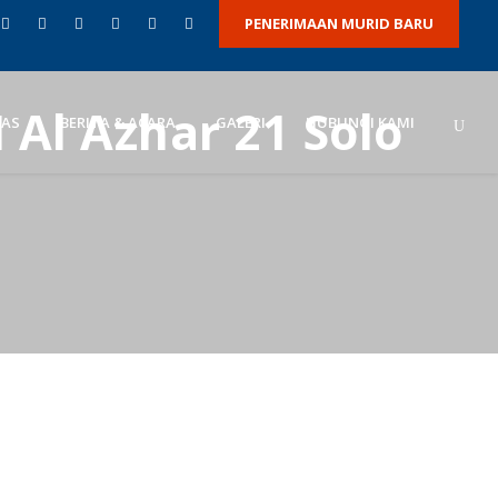
PENERIMAAN MURID BARU
Al Azhar 21 Solo
TAS
BERITA & ACARA
GALERI
HUBUNGI KAMI