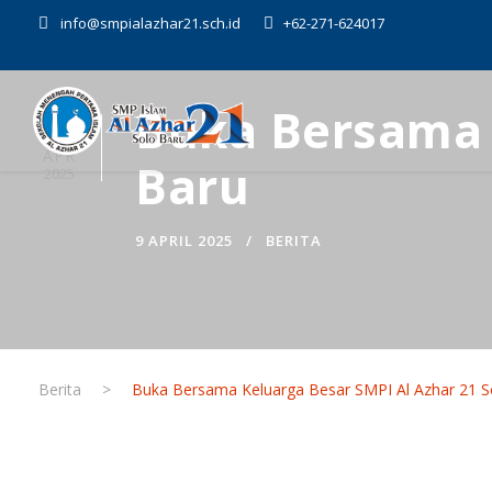
info@smpialazhar21.sch.id
+62-271-624017
Buka Bersama K
09
APR
Baru
2025
9 APRIL 2025
BERITA
Berita
>
Buka Bersama Keluarga Besar SMPI Al Azhar 21 S