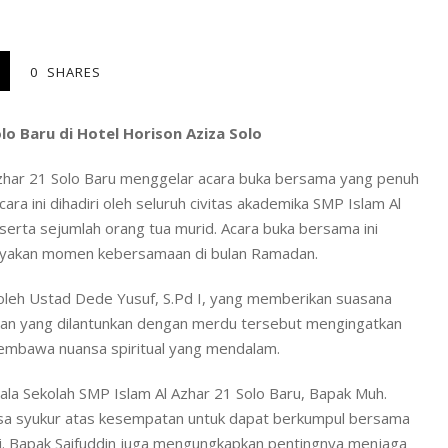
0
SHARES
o Baru di Hotel Horison Aziza Solo
zhar 21 Solo Baru menggelar acara buka bersama yang penuh
ra ini dihadiri oleh seluruh civitas akademika SMP Islam Al
, serta sejumlah orang tua murid. Acara buka bersama ini
erayakan momen kebersamaan di bulan Ramadan.
 oleh Ustad Dede Yusuf, S.Pd I, yang memberikan suasana
r’an yang dilantunkan dengan merdu tersebut mengingatkan
membawa nuansa spiritual yang mendalam.
pala Sekolah SMP Islam Al Azhar 21 Solo Baru, Bapak Muh.
rasa syukur atas kesempatan untuk dapat berkumpul bersama
ni. Bapak Saifuddin juga mengungkapkan pentingnya menjaga