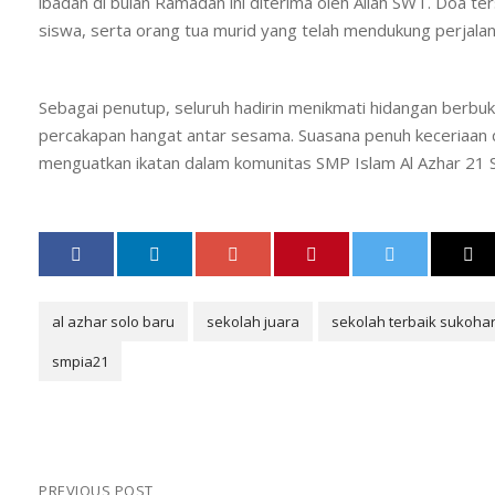
ibadah di bulan Ramadan ini diterima oleh Allah SWT. Doa ter
siswa, serta orang tua murid yang telah mendukung perjalan
Sebagai penutup, seluruh hadirin menikmati hidangan berb
percakapan hangat antar sesama. Suasana penuh keceriaan da
menguatkan ikatan dalam komunitas SMP Islam Al Azhar 21 S
al azhar solo baru
sekolah juara
sekolah terbaik sukohar
smpia21
PREVIOUS POST