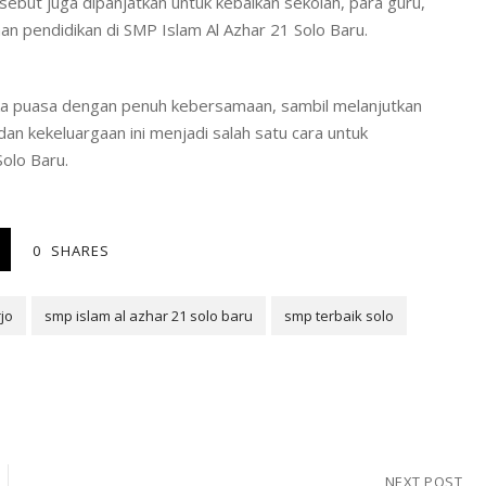
sebut juga dipanjatkan untuk kebaikan sekolah, para guru,
an pendidikan di SMP Islam Al Azhar 21 Solo Baru.
uka puasa dengan penuh kebersamaan, sambil melanjutkan
n kekeluargaan ini menjadi salah satu cara untuk
olo Baru.
0
SHARES
jo
smp islam al azhar 21 solo baru
smp terbaik solo
NEXT POST