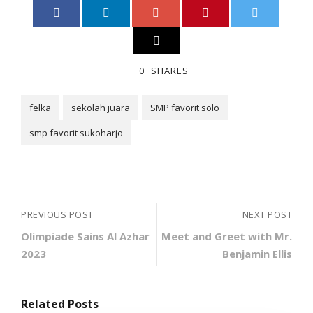
0
SHARES
felka
sekolah juara
SMP favorit solo
smp favorit sukoharjo
PREVIOUS POST
NEXT POST
Olimpiade Sains Al Azhar
Meet and Greet with Mr.
2023
Benjamin Ellis
Related Posts