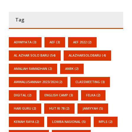
Tag
ADIWIYATA
(3)
AEF
(3)
AEF 2022
(2)
AL AZHAR SOLO BARU
(54)
ALAZHARSOLOBARU
(4)
AMALIAH RAMADHAN
(2)
ANBK
(2)
AWWALUSANNAH 2023/2024
(2)
CLASSMEETING
(3)
DIGITAL
(2)
ENGLISH CAMP
(3)
FELKA
(2)
HARI GURU
(2)
HUT RI 78
(2)
JAMIYYAH
(5)
KEMAH RAYA
(2)
LOMBA NASIONAL
(5)
MPLS
(2)