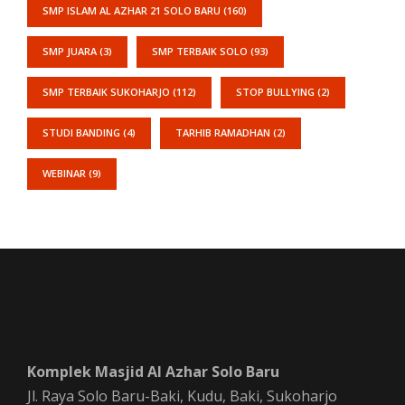
SMP ISLAM AL AZHAR 21 SOLO BARU
(160)
SMP JUARA
(3)
SMP TERBAIK SOLO
(93)
SMP TERBAIK SUKOHARJO
(112)
STOP BULLYING
(2)
STUDI BANDING
(4)
TARHIB RAMADHAN
(2)
WEBINAR
(9)
Komplek Masjid Al Azhar Solo Baru
Jl. Raya Solo Baru-Baki, Kudu, Baki, Sukoharjo