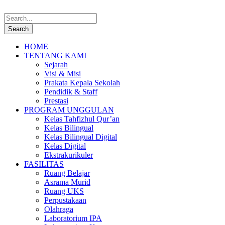
HOME
TENTANG KAMI
Sejarah
Visi & Misi
Prakata Kepala Sekolah
Pendidik & Staff
Prestasi
PROGRAM UNGGULAN
Kelas Tahfizhul Qur’an
Kelas Bilingual
Kelas Bilingual Digital
Kelas Digital
Ekstrakurikuler
FASILITAS
Ruang Belajar
Asrama Murid
Ruang UKS
Perpustakaan
Olahraga
Laboratorium IPA