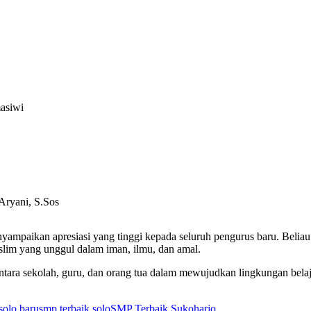
masiwi
 Aryani, S.Sos
ampaikan apresiasi yang tinggi kepada seluruh pengurus baru. Beliau 
slim yang unggul dalam iman, ilmu, dan amal.
tara sekolah, guru, dan orang tua dalam mewujudkan lingkungan belaja
solo baru
smp terbaik solo
SMP Terbaik Sukoharjo