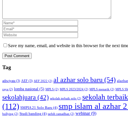
Save my name, email, and website in this browser for the next tim
Tag
al azhar solo baru
(54)
alazha
adiwiyata
(3)
AEF
(3)
AEF 2022
(2)
lomba nasional
(5)
raya
(2)
MPLS
(2)
MPLS 2023/2024
(2)
MPLS menarik
(2)
MPLS SM
sekolah terbai
sekolahjuara
(42)
sekolah terbaik solo
(2)
smp islam al azhar 2
(112)
SMPIA 21 Solo Baru
(4)
webinar
(9)
Studi banding
(4)
bullying
(2)
tarhib ramadhan
(2)