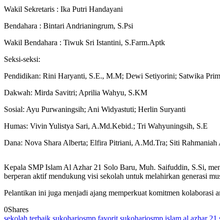
Wakil Sekretaris : Ika Putri Handayani
Bendahara : Bintari Andrianingrum, S.Psi
Wakil Bendahara : Tiwuk Sri Istantini, S.Farm.Aptk
Seksi-seksi:
Pendidikan: Rini Haryanti, S.E., M.M; Dewi Setiyorini; Satwika Pri
Dakwah: Mirda Savitri; Aprilia Wahyu, S.KM
Sosial: Ayu Purwaningsih; Ani Widyastuti; Herlin Suryanti
Humas: Vivin Yulistya Sari, A.Md.Kebid.; Tri Wahyuningsih, S.E
Dana: Nova Shara Alberta; Elfira Pitriani, A.Md.Tra; Siti Rahmaniah
Kepala SMP Islam Al Azhar 21 Solo Baru, Muh. Saifuddin, S.Si, meny
berperan aktif mendukung visi sekolah untuk melahirkan generasi mu
Pelantikan ini juga menjadi ajang memperkuat komitmen kolaborasi an
0
Shares
sekolah terbaik sukoharjo
smp favorit sukoharjo
smp islam al azhar 21 