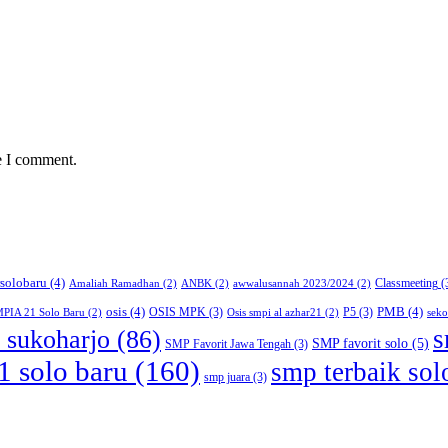
e I comment.
rsolobaru
(4)
Classmeeting
(
Amaliah Ramadhan
(2)
ANBK
(2)
awwalusannah 2023/2024
(2)
osis
(4)
PMB
(4)
OSIS MPK
(3)
P5
(3)
PIA 21 Solo Baru
(2)
Osis smpi al azhar21
(2)
seko
k sukoharjo
(86)
s
SMP favorit solo
(5)
SMP Favorit Jawa Tengah
(3)
1 solo baru
(160)
smp terbaik sol
smp juara
(3)