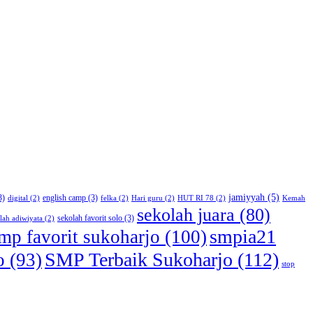
jamiyyah
(5)
3)
english camp
(3)
digital
(2)
felka
(2)
Hari guru
(2)
HUT RI 78
(2)
Kemah
sekolah juara
(80)
sekolah favorit solo
(3)
lah adiwiyata
(2)
smpia21
mp favorit sukoharjo
(100)
SMP Terbaik Sukoharjo
(112)
o
(93)
stop