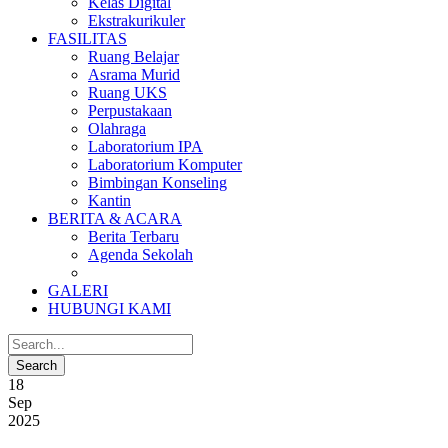
Kelas Digital
Ekstrakurikuler
FASILITAS
Ruang Belajar
Asrama Murid
Ruang UKS
Perpustakaan
Olahraga
Laboratorium IPA
Laboratorium Komputer
Bimbingan Konseling
Kantin
BERITA & ACARA
Berita Terbaru
Agenda Sekolah
GALERI
HUBUNGI KAMI
18
Sep
2025