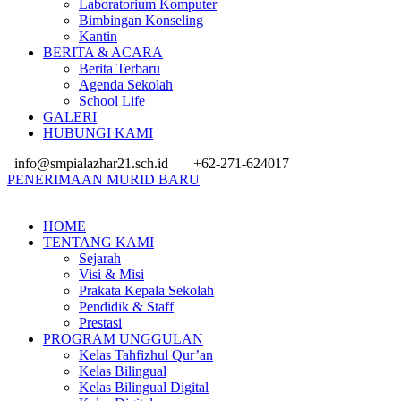
Laboratorium Komputer
Bimbingan Konseling
Kantin
BERITA & ACARA
Berita Terbaru
Agenda Sekolah
School Life
GALERI
HUBUNGI KAMI
info@smpialazhar21.sch.id
+62-271-624017
PENERIMAAN MURID BARU
HOME
TENTANG KAMI
Sejarah
Visi & Misi
Prakata Kepala Sekolah
Pendidik & Staff
Prestasi
PROGRAM UNGGULAN
Kelas Tahfizhul Qur’an
Kelas Bilingual
Kelas Bilingual Digital