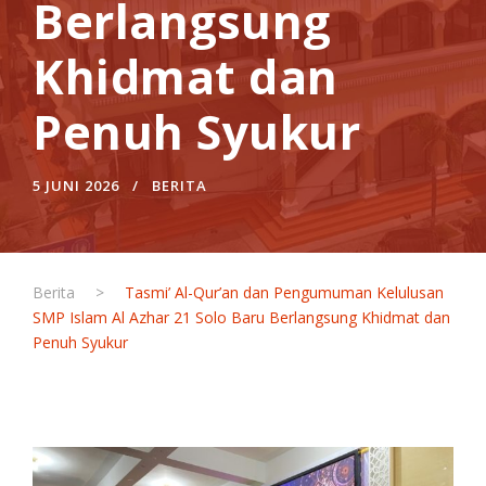
Berlangsung
Khidmat dan
Penuh Syukur
5 JUNI 2026
BERITA
Berita
>
Tasmi’ Al-Qur’an dan Pengumuman Kelulusan
SMP Islam Al Azhar 21 Solo Baru Berlangsung Khidmat dan
Penuh Syukur