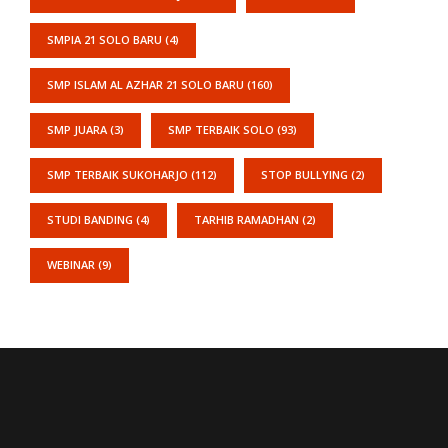
SMPIA 21 SOLO BARU
(4)
SMP ISLAM AL AZHAR 21 SOLO BARU
(160)
SMP JUARA
(3)
SMP TERBAIK SOLO
(93)
SMP TERBAIK SUKOHARJO
(112)
STOP BULLYING
(2)
STUDI BANDING
(4)
TARHIB RAMADHAN
(2)
WEBINAR
(9)