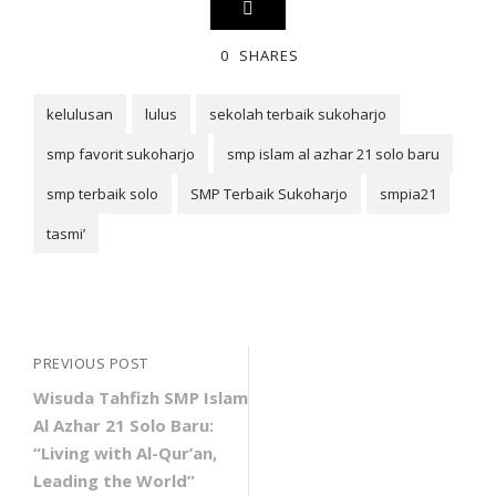
0
SHARES
kelulusan
lulus
sekolah terbaik sukoharjo
smp favorit sukoharjo
smp islam al azhar 21 solo baru
smp terbaik solo
SMP Terbaik Sukoharjo
smpia21
tasmi’
PREVIOUS POST
Wisuda Tahfizh SMP Islam
Al Azhar 21 Solo Baru:
“Living with Al-Qur’an,
Leading the World”