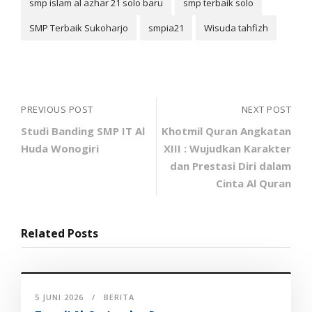
smp islam al azhar 21 solo baru
smp terbaik solo
SMP Terbaik Sukoharjo
smpia21
Wisuda tahfizh
PREVIOUS POST
NEXT POST
Studi Banding SMP IT Al
Khotmil Quran Angkatan
Huda Wonogiri
XIII : Wujudkan Karakter
dan Prestasi Diri dalam
Cinta Al Quran
Related Posts
5 JUNI 2026
BERITA