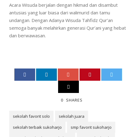
Acara Wisuda berjalan dengan hikmad dan disambut
antusias yang luar biasa dari walimurid dan tamu
undangan. Dengan Adanya Wisuda Tahfidz Qur’an
semoga banyak melahirkan generasi Qur’ani yang hebat
dan berwawasan.
0
SHARES
sekolah favorit solo
sekolah juara
sekolah terbaik sukoharjo
smp favorit sukoharjo