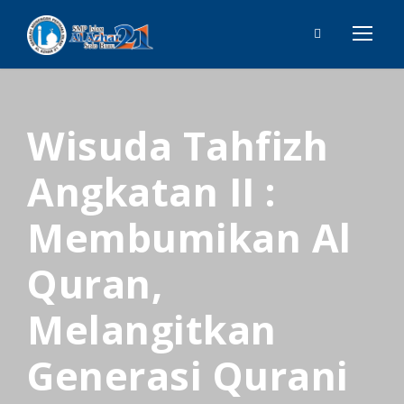
Wisuda Tahfizh
Angkatan II :
Membumikan Al
Quran,
Melangitkan
Generasi Qurani