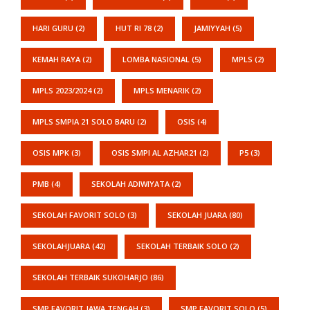
HARI GURU
(2)
HUT RI 78
(2)
JAMIYYAH
(5)
KEMAH RAYA
(2)
LOMBA NASIONAL
(5)
MPLS
(2)
MPLS 2023/2024
(2)
MPLS MENARIK
(2)
MPLS SMPIA 21 SOLO BARU
(2)
OSIS
(4)
OSIS MPK
(3)
OSIS SMPI AL AZHAR21
(2)
P5
(3)
PMB
(4)
SEKOLAH ADIWIYATA
(2)
SEKOLAH FAVORIT SOLO
(3)
SEKOLAH JUARA
(80)
SEKOLAHJUARA
(42)
SEKOLAH TERBAIK SOLO
(2)
SEKOLAH TERBAIK SUKOHARJO
(86)
SMP FAVORIT JAWA TENGAH
(3)
SMP FAVORIT SOLO
(5)