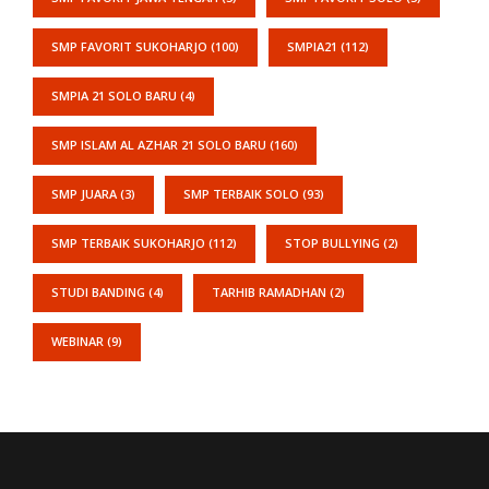
SMP FAVORIT SUKOHARJO
(100)
SMPIA21
(112)
SMPIA 21 SOLO BARU
(4)
SMP ISLAM AL AZHAR 21 SOLO BARU
(160)
SMP JUARA
(3)
SMP TERBAIK SOLO
(93)
SMP TERBAIK SUKOHARJO
(112)
STOP BULLYING
(2)
STUDI BANDING
(4)
TARHIB RAMADHAN
(2)
WEBINAR
(9)