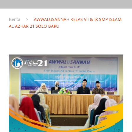
Berita
>
AWWALUSANNAH KELAS VII & IX SMP ISLAM
AL AZHAR 21 SOLO BARU