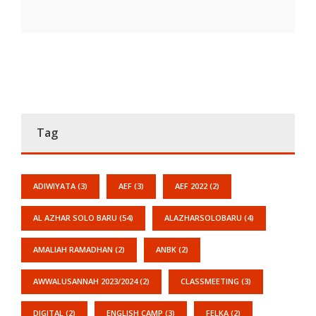
Tag
ADIWIYATA
(3)
AEF
(3)
AEF 2022
(2)
AL AZHAR SOLO BARU
(54)
ALAZHARSOLOBARU
(4)
AMALIAH RAMADHAN
(2)
ANBK
(2)
AWWALUSANNAH 2023/2024
(2)
CLASSMEETING
(3)
DIGITAL
(2)
ENGLISH CAMP
(3)
FELKA
(2)