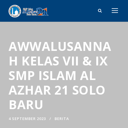
AWWALUSANNA
H KELAS VII & IX
SMP ISLAM AL
AZHAR 21 SOLO
BARU
4 SEPTEMBER 2023
BERITA