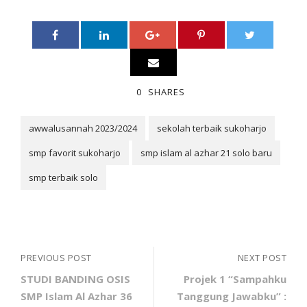
0
SHARES
awwalusannah 2023/2024
sekolah terbaik sukoharjo
smp favorit sukoharjo
smp islam al azhar 21 solo baru
smp terbaik solo
PREVIOUS POST
NEXT POST
STUDI BANDING OSIS
Projek 1 “Sampahku
SMP Islam Al Azhar 36
Tanggung Jawabku” :