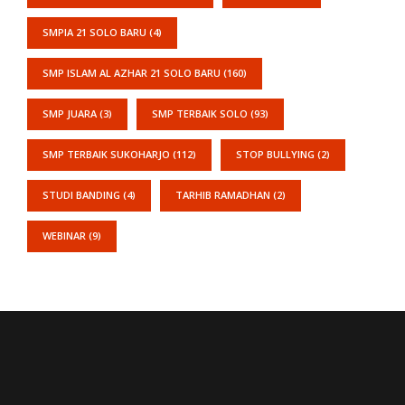
SMPIA 21 SOLO BARU
(4)
SMP ISLAM AL AZHAR 21 SOLO BARU
(160)
SMP JUARA
(3)
SMP TERBAIK SOLO
(93)
SMP TERBAIK SUKOHARJO
(112)
STOP BULLYING
(2)
STUDI BANDING
(4)
TARHIB RAMADHAN
(2)
WEBINAR
(9)