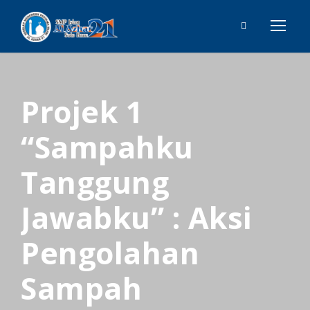
Projek 1
“Sampahku
Tanggung
Jawabku” : Aksi
Pengolahan
Sampah