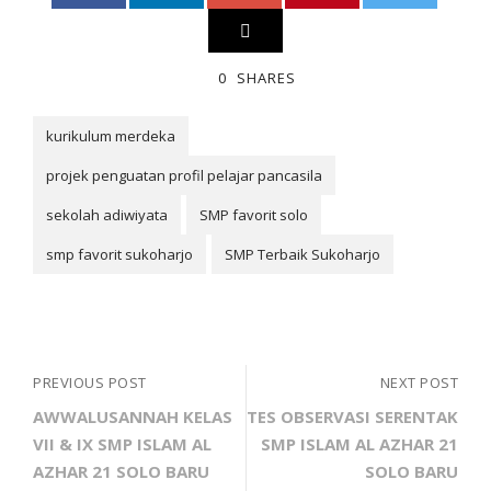
0
SHARES
kurikulum merdeka
projek penguatan profil pelajar pancasila
sekolah adiwiyata
SMP favorit solo
smp favorit sukoharjo
SMP Terbaik Sukoharjo
PREVIOUS POST
NEXT POST
AWWALUSANNAH KELAS
TES OBSERVASI SERENTAK
VII & IX SMP ISLAM AL
SMP ISLAM AL AZHAR 21
AZHAR 21 SOLO BARU
SOLO BARU