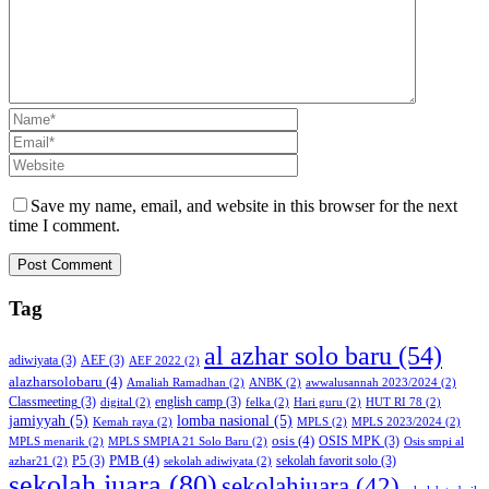
Save my name, email, and website in this browser for the next
time I comment.
Tag
al azhar solo baru
(54)
adiwiyata
(3)
AEF
(3)
AEF 2022
(2)
alazharsolobaru
(4)
Amaliah Ramadhan
(2)
ANBK
(2)
awwalusannah 2023/2024
(2)
Classmeeting
(3)
english camp
(3)
digital
(2)
felka
(2)
Hari guru
(2)
HUT RI 78
(2)
jamiyyah
(5)
lomba nasional
(5)
Kemah raya
(2)
MPLS
(2)
MPLS 2023/2024
(2)
osis
(4)
OSIS MPK
(3)
MPLS menarik
(2)
MPLS SMPIA 21 Solo Baru
(2)
Osis smpi al
PMB
(4)
P5
(3)
sekolah favorit solo
(3)
azhar21
(2)
sekolah adiwiyata
(2)
sekolah juara
(80)
sekolahjuara
(42)