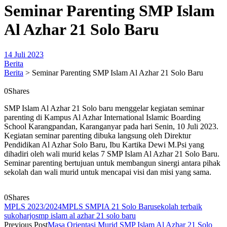
Seminar Parenting SMP Islam
Al Azhar 21 Solo Baru
14 Juli 2023
Berita
Berita
>
Seminar Parenting SMP Islam Al Azhar 21 Solo Baru
0
Shares
SMP Islam Al Azhar 21 Solo baru menggelar kegiatan seminar
parenting di Kampus Al Azhar International Islamic Boarding
School Karangpandan, Karanganyar pada hari Senin, 10 Juli 2023.
Kegiatan seminar parenting dibuka langsung oleh Direktur
Pendidikan Al Azhar Solo Baru, Ibu Kartika Dewi M.Psi yang
dihadiri oleh wali murid kelas 7 SMP Islam Al Azhar 21 Solo Baru.
Seminar parenting bertujuan untuk membangun sinergi antara pihak
sekolah dan wali murid untuk mencapai visi dan misi yang sama.
0
Shares
MPLS 2023/2024
MPLS SMPIA 21 Solo Baru
sekolah terbaik
sukoharjo
smp islam al azhar 21 solo baru
Previous Post
Masa Orientasi Murid SMP Islam Al Azhar 21 Solo