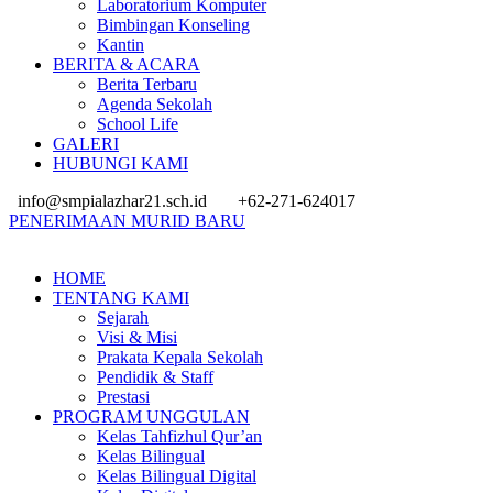
Laboratorium Komputer
Bimbingan Konseling
Kantin
BERITA & ACARA
Berita Terbaru
Agenda Sekolah
School Life
GALERI
HUBUNGI KAMI
info@smpialazhar21.sch.id
+62-271-624017
PENERIMAAN MURID BARU
HOME
TENTANG KAMI
Sejarah
Visi & Misi
Prakata Kepala Sekolah
Pendidik & Staff
Prestasi
PROGRAM UNGGULAN
Kelas Tahfizhul Qur’an
Kelas Bilingual
Kelas Bilingual Digital