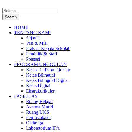
HOME
TENTANG KAMI
Sejarah
Visi & Misi
Prakata Kepala Sekolah
Pendidik & Staff
Prestasi
PROGRAM UNGGULAN
Kelas Tahfizhul Qur’an
Kelas Bilingual
Kelas Bilingual Digital
Kelas Digital
Ekstrakurikuler
FASILITAS
Ruang Belajar
Asrama Murid
Ruang UKS
Perpustakaan
Olahraga
Laboratorium IPA