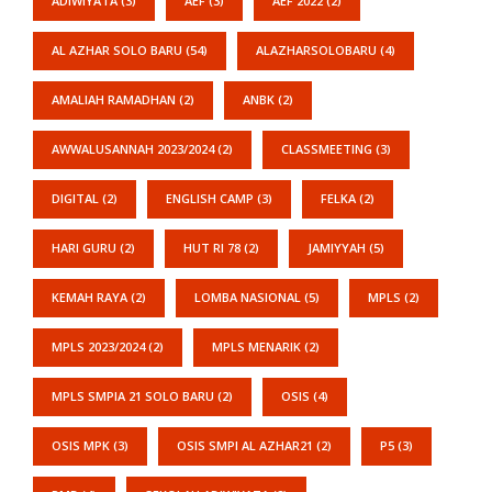
ADIWIYATA
(3)
AEF
(3)
AEF 2022
(2)
AL AZHAR SOLO BARU
(54)
ALAZHARSOLOBARU
(4)
AMALIAH RAMADHAN
(2)
ANBK
(2)
AWWALUSANNAH 2023/2024
(2)
CLASSMEETING
(3)
DIGITAL
(2)
ENGLISH CAMP
(3)
FELKA
(2)
HARI GURU
(2)
HUT RI 78
(2)
JAMIYYAH
(5)
KEMAH RAYA
(2)
LOMBA NASIONAL
(5)
MPLS
(2)
MPLS 2023/2024
(2)
MPLS MENARIK
(2)
MPLS SMPIA 21 SOLO BARU
(2)
OSIS
(4)
OSIS MPK
(3)
OSIS SMPI AL AZHAR21
(2)
P5
(3)