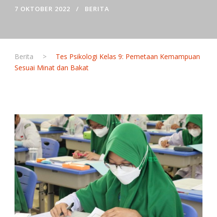
7 OKTOBER 2022
BERITA
Berita
>
Tes Psikologi Kelas 9: Pemetaan Kemampuan
Sesuai Minat dan Bakat