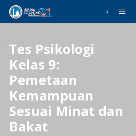
Tes Psikologi
Kelas 9:
Pemetaan
Kemampuan
Sesuai Minat dan
Bakat